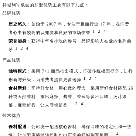
祥城利军板面的加盟优势主要有以下几点：
品牌优势
历史悠久
：创始于 2007 年，专注于板面行业 17 年，在消费
1
2
4
者心中有较高的认知度和良好的市场信誉
.
荣誉加身
：获得中华名小吃的称号，品牌影响力在业内名列前
1
2
4
茅
.
产品优势
独特模式
：采用 7+1 面品推出模式，打破传统板面壁垒，进行
1
2
4
创新与升级，为消费者提供更多选择
.
食材新鲜
：坚持好食材、用心做的理念，采用新鲜食材搭配 26
种纯天然香料，推出麻辣、酱香、香辣等多种口味，汤汁浓
1
2
4
郁，麻辣鲜香，让人唇齿留香
.
技术优势
酱料配送
：公司统一配送核心酱料，确保口味的稳定性和一致
1
4
性，让加盟店能够轻松制作出正宗的祥城利军板面
.