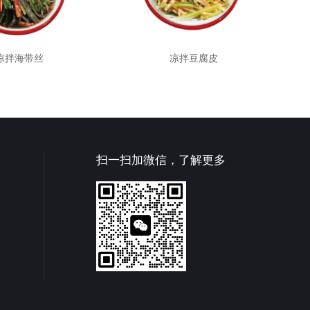
凉拌海带丝
凉拌豆腐皮
扫一扫加微信，了解更多