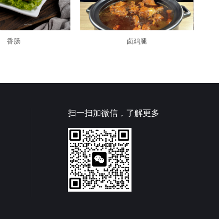
香肠
卤鸡腿
扫一扫加微信，了解更多