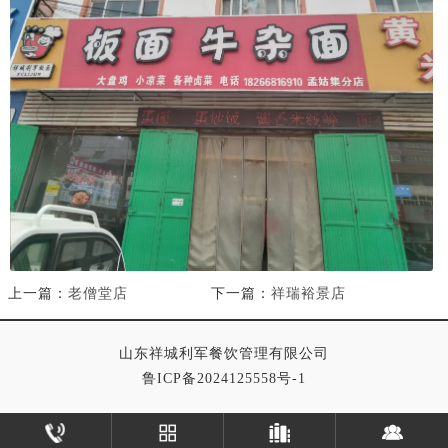
上一篇：
老僧堂店
下一篇：
祥瑞裕景店
山东祥城利军餐饮管理有限公司
鲁ICP备2024125558号-1