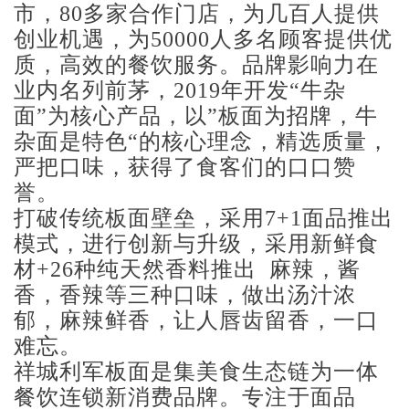
市，80多家合作门店，为几百人提供
创业机遇，为50000人多名顾客提供优
质，高效的餐饮服务。品牌影响力在
业内名列前茅，2019年开发“牛杂
面”为核心产品，以”板面为招牌，牛
杂面是特色“的核心理念，精选质量，
严把口味，获得了食客们的口口赞
誉。
打破传统板面壁垒，采用7+1面品推出
模式，进行创新与升级，采用新鲜食
材+26种纯天然香料推出 麻辣，酱
香，香辣等三种口味，做出
汤汁浓
郁，麻辣鲜香，让人唇齿留香，一口
难忘。
祥城利军板面是集美食生态链为一体
餐饮连锁新消费品牌。专注于面品